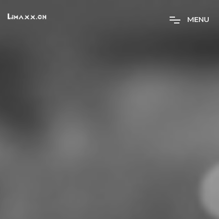
M
E
N
U